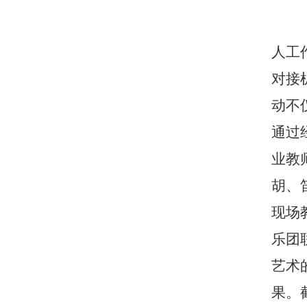
人工
对接
动不
通过
业教
胡、
现场
乐团
艺术
果。