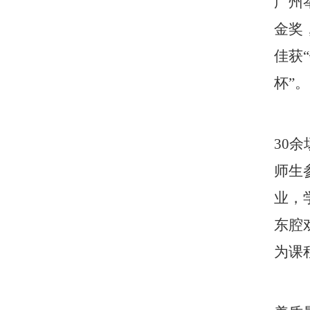
广州
金奖
佳获
杯”。
30
师生
业，
东腔
为课