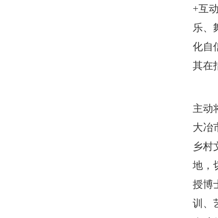
+互
乐、
化自
其在
主动
大冶
乡村
地，
授博
训、