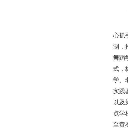
心抓
制，
舞蹈
式，
学、
实践
以及
点学
至黄