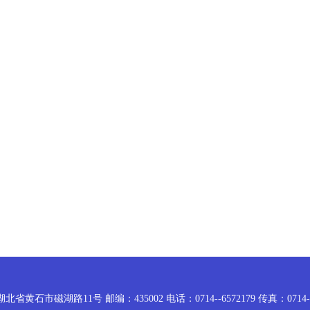
省黄石市磁湖路11号 邮编：435002 电话：0714--6572179 传真：0714-6